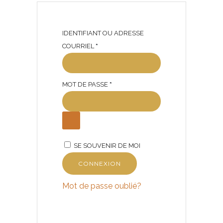
IDENTIFIANT OU ADRESSE
O
COURRIEL
*
B
L
O
MOT DE PASSE
I
*
B
G
L
A
I
T
G
O
SE SOUVENIR DE MOI
A
I
T
R
CONNEXION
O
E
Mot de passe oublié?
I
R
E